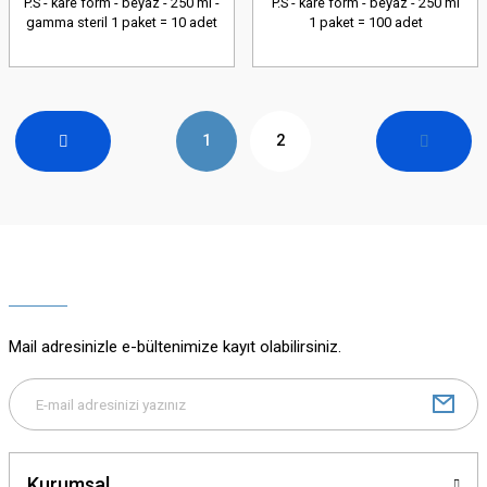
P.S - kare form - beyaz - 250 ml -
P.S - kare form - beyaz - 250 ml
gamma steril 1 paket = 10 adet
1 paket = 100 adet
1
2
Mail adresinizle e-bültenimize kayıt olabilirsiniz.
Kurumsal