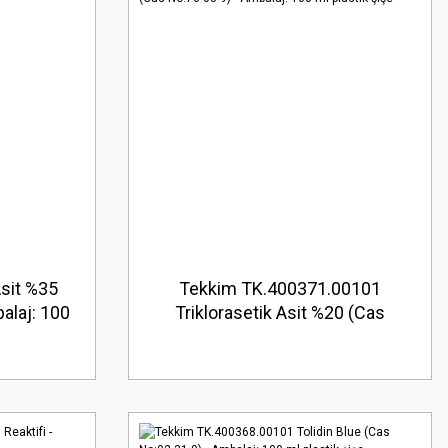
Asit %35
Tekkim TK.400371.00101
alaj: 100
Triklorasetik Asit %20 (Cas
No:76-03-9) - Ambalaj: 100 ml
plastik şişe