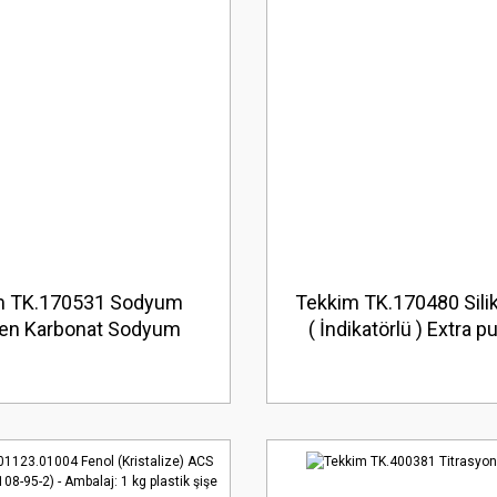
m TK.170531 Sodyum
Tekkim TK.170480 Silik
jen Karbonat Sodyum
( İndikatörlü ) Extra p
onat Extra pure, Food
No:7631-86-9
ty (Cas No:144-55-8)