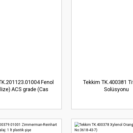
TK.201123.01004 Fenol
Tekkim TK.400381 Ti
alize) ACS grade (Cas
Solüsyonu
95-2) - Ambalaj: 1 kg
plastik şişe