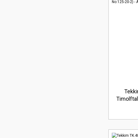
Tekk
Timolfta
Ambala