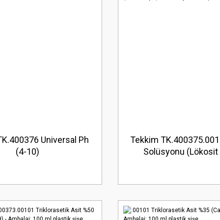
K.400376 Universal Ph
Tekkim TK.400375.001
(4-10)
Solüsyonu (Lökosit İ
Ambalaj: 100 ml plast