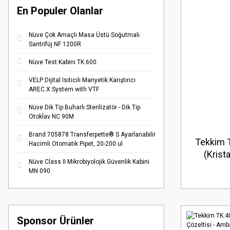
En Populer Olanlar
Nüve Çok Amaçlı Masa Üstü Soğutmalı
Santrifüj NF 1200R
Nüve Test Kabini TK 600
VELP Dijital Isıtıcılı Manyetik Karıştırıcı
AREC.X System with VTF
Nüve Dik Tip Buharlı Sterilizatör - Dik Tip
Otoklav NC 90M
Brand 705878 Transferpette® S Ayarlanabilir
Tekkim 
Hacimli Otomatik Pipet, 20-200 ul
(Krist
Nüve Class II Mikrobiyolojik Güvenlik Kabini
No:108-
MN 090
Sponsor Ürünler