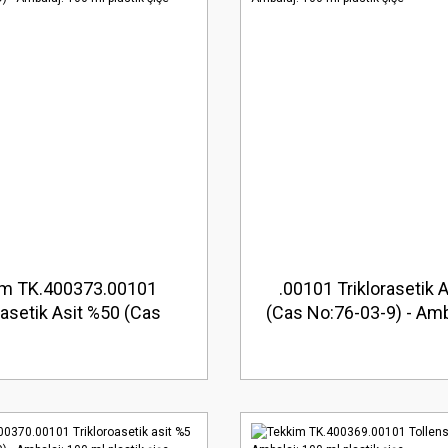
im TK.400373.00101
.00101 Triklorasetik 
rasetik Asit %50 (Cas
(Cas No:76-03-9) - Amb
3-9) - Ambalaj: 100 ml
ml plastik şişe
plastik şişe