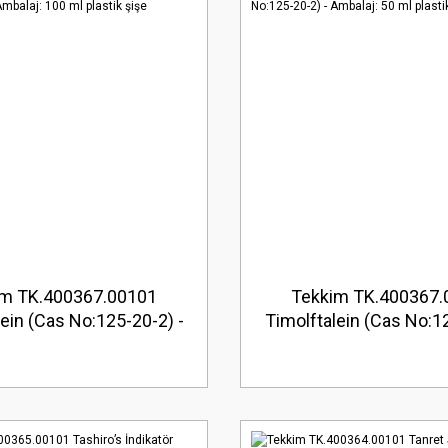
im TK.400367.00101
Tekkim TK.400367.
lein (Cas No:125-20-2) -
Timolftalein (Cas No:12
j: 100 ml plastik şişe
Ambalaj: 50 ml plast