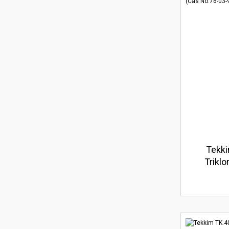
Tekk
Triklo
No:76-0