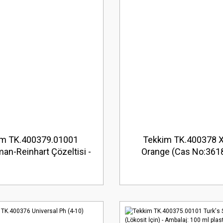
im TK.400379.01001
Tekkim TK.400378 X
n-Reinhart Çözeltisi -
Orange (Cas No:361
aj: 1 lt plastik şişe