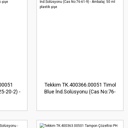
00051
Tekkim TK.400366.00051 Timol
5-20-2) -
Blue İnd.Solüsyonu (Cas No:76-
ik şişe
61-9) - Ambalaj: 50 ml plastik
şişe