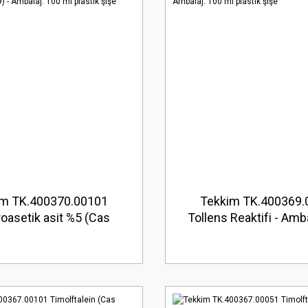
im TK.400370.00101
Tekkim TK.400369.
roasetik asit %5 (Cas
Tollens Reaktifi - Amb
3-9) - Ambalaj: 100 ml
ml plastik şişe
plastik şişe