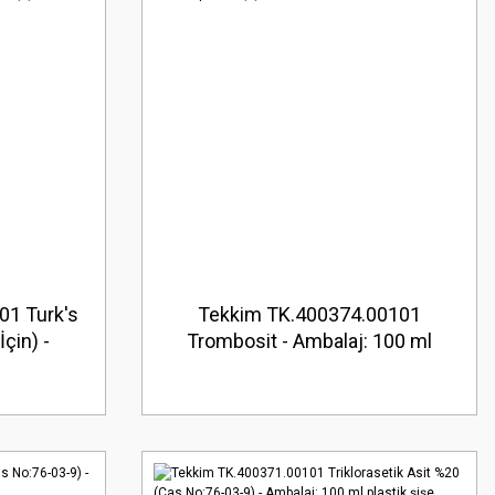
01 Turk's
Tekkim TK.400374.00101
çin) -
Trombosit - Ambalaj: 100 ml
ik şişe
plastik şişe