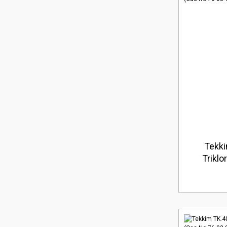
Tekk
Triklo
No:76-0