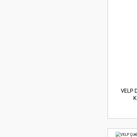
VELP Di
K