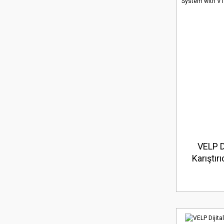
VELP Di
Karıştır