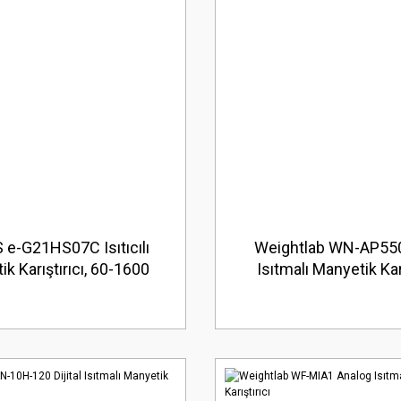
e-G21HS07C Isıtıcılı
Weightlab WN-AP550 
k Karıştırıcı, 60-1600
Isıtmalı Manyetik Karı
-500°C, 15l, 18x18cm,
Seramik, Analog