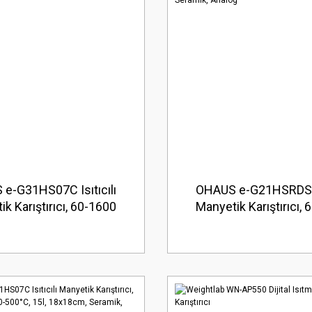
e-G31HS07C Isıtıcılı
OHAUS e-G21HSRDS Is
k Karıştırıcı, 60-1600
Manyetik Karıştırıcı,
-500°C, 15l, 18x18cm,
rpm, 80-380°C, 15l,
Seramik, Dijital
dairesel, Seramik, 