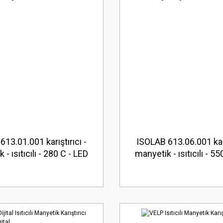
13.01.001 karıştırıcı -
ISOLAB 613.06.001 karı
- ısıtıcılı - 280 C - LED
manyetik - ısıtıcılı - 5
rgeli 1 adet = 1 adet
göstergeli 1 adet = 