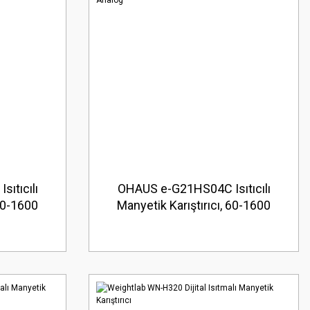
ıtıcılı
OHAUS e-G21HS04C Isıtıcılı
 60-1600
Manyetik Karıştırıcı, 60-1600
 13.5cm
rpm, 80-500°C, 15l, 10x10cm,
Analog
Seramik, Analog