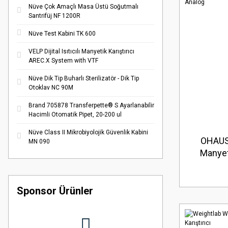
Nüve Çok Amaçlı Masa Üstü Soğutmalı
Santrifüj NF 1200R
Nüve Test Kabini TK 600
VELP Dijital Isıtıcılı Manyetik Karıştırıcı
AREC.X System with VTF
Nüve Dik Tip Buharlı Sterilizatör - Dik Tip
Otoklav NC 90M
Brand 705878 Transferpette® S Ayarlanabilir
Hacimli Otomatik Pipet, 20-200 ul
Nüve Class II Mikrobiyolojik Güvenlik Kabini
OHAUS 
MN 090
Manyeti
rpm, 80
Sponsor Ürünler