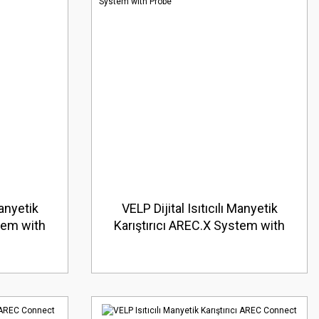
Manyetik
VELP Dijital Isıtıcılı Manyetik
tem with
Karıştırıcı AREC.X System with
mp
Probe