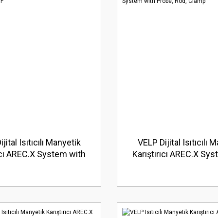
jital Isıtıcılı Manyetik
VELP Dijital Isıtıcılı 
ıcı AREC.X System with
Karıştırıcı AREC.X Sys
VTF
Probe, Rod, Cla