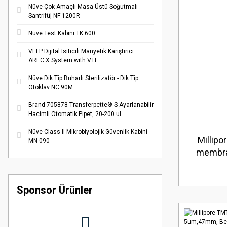
Nüve Çok Amaçlı Masa Üstü Soğutmalı
Santrifüj NF 1200R
Nüve Test Kabini TK 600
VELP Dijital Isıtıcılı Manyetik Karıştırıcı
AREC.X System with VTF
Nüve Dik Tip Buharlı Sterilizatör - Dik Tip
Otoklav NC 90M
Brand 705878 Transferpette® S Ayarlanabilir
Hacimli Otomatik Pipet, 20-200 ul
Nüve Class II Mikrobiyolojik Güvenlik Kabini
Millip
MN 090
membra
Düz Amb
Sponsor Ürünler