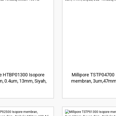
ore HTBP01300 Isopore
Millipore TSTP04700 
, 0.4um, 13mm, Siyah,
membran, 3um,47mm,
alaj Miktarı: 100 Ad.
Düz Ambalaj Miktarı: