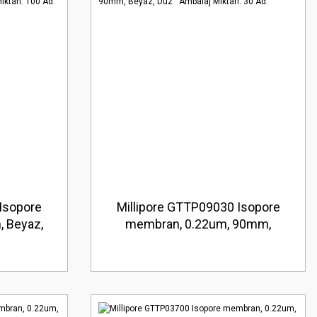
Isopore
Millipore GTTP09030 Isopore
 Beyaz,
membran, 0.22um, 90mm,
 100 Ad.
Beyaz, Düz Ambalaj Miktarı: 30
Ad.