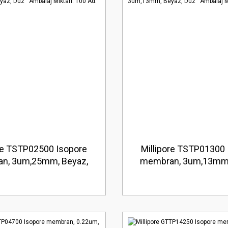
ore TSTP02500 Isopore
Millipore TSTP01300 
n, 3um,25mm, Beyaz,
membran, 3um,13mm,
alaj Miktarı: 100 Ad.
Düz Ambalaj Miktarı: