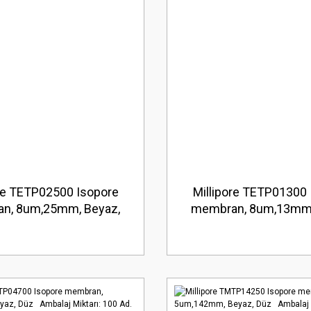
ore TETP02500 Isopore
Millipore TETP01300 
n, 8um,25mm, Beyaz,
membran, 8um,13mm,
alaj Miktarı: 100 Ad.
Düz Ambalaj Miktarı: