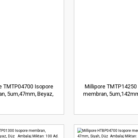
re TMTP04700 Isopore
Millipore TMTP14250
n, 5um,47mm, Beyaz,
membran, 5um,142mm
alaj Miktarı: 100 Ad.
Düz Ambalaj Miktarı: