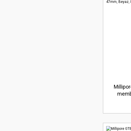
Millip
membr
Beyaz, D