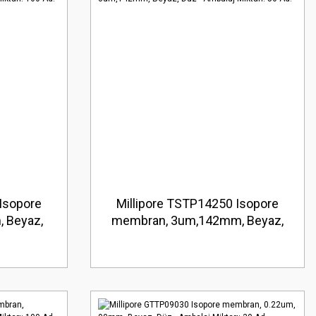
Isopore
Millipore TSTP14250 Isopore
 Beyaz,
membran, 3um,142mm, Beyaz,
 100 Ad.
Düz Ambalaj Miktarı: 50 Ad.