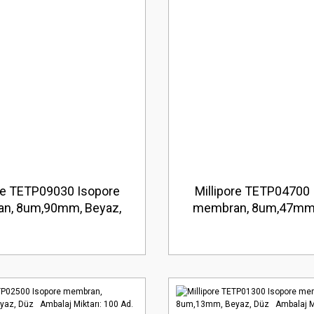
ore TETP09030 Isopore
Millipore TETP04700 
n, 8um,90mm, Beyaz,
membran, 8um,47mm,
balaj Miktarı: 30 Ad.
Düz Ambalaj Miktarı: