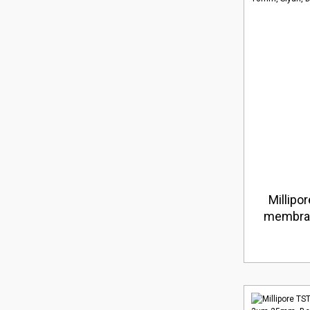
Millip
membran
Düz Amb