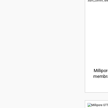
Millip
membra
Düz Amb