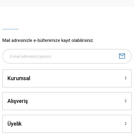
Ürün resmi kalitesiz, bozuk veya görüntülenemiyor.
Ürün açıklamasında eksik bilgiler bulunuyor.
Ürün bilgilerinde hatalar bulunuyor.
Ürün fiyatı diğer sitelerden daha pahalı.
Mail adresinizle e-bültenimize kayıt olabilirsiniz.
Bu ürüne benzer farklı alternatifler olmalı.
Kurumsal
Gönder
Alışveriş
Üyelik