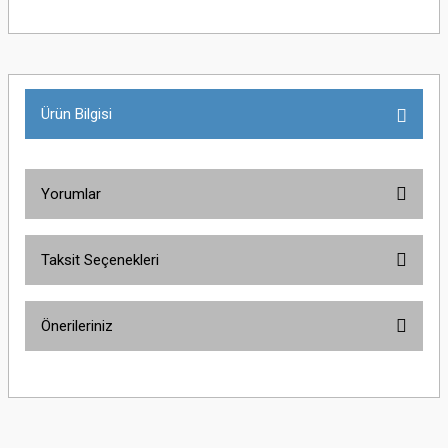
Ürün Bilgisi
Yorumlar
Taksit Seçenekleri
Bu ürüne ilk yorumu siz yapın!
Önerileriniz
Yorum Yaz
Bu ürünün fiyat bilgisi, resim, ürün açıklamalarında ve diğer konularda
yetersiz gördüğünüz noktaları öneri formunu kullanarak tarafımıza
iletebilirsiniz.
Görüş ve önerileriniz için teşekkür ederiz.