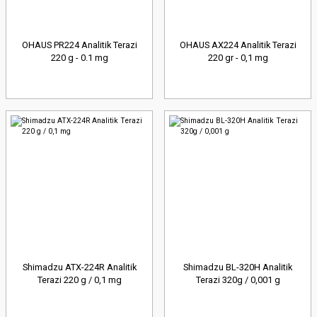
OHAUS PR224 Analitik Terazi
OHAUS AX224 Analitik Terazi
220 g - 0.1 mg
220 gr - 0,1 mg
Shimadzu ATX-224R Analitik
Shimadzu BL-320H Analitik
Terazi 220 g / 0,1 mg
Terazi 320g / 0,001 g