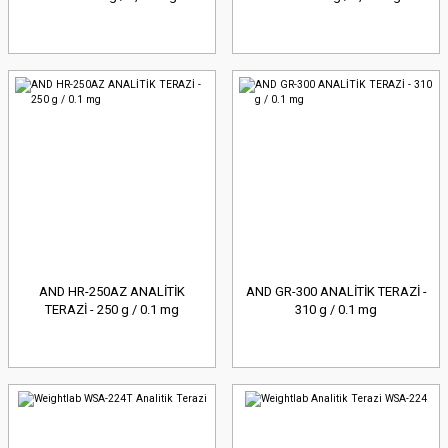
AND HR-250AZ ANALİTİK
AND GR-300 ANALİTİK TERAZİ -
TERAZİ - 250 g / 0.1 mg
310 g / 0.1 mg