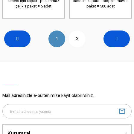
kasedi için kapak - paslanmaz
kasedi - kapaklı - biopsi - mavi 1
çelik 1 paket = 5 adet
paket = 500 adet
1
2
Mail adresinizle e-bültenimize kayıt olabilirsiniz.
Kurumsal