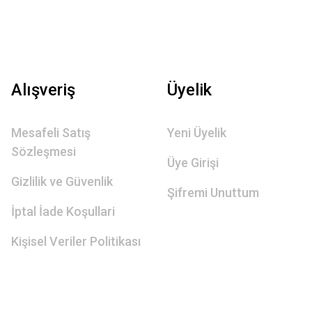
Alışveriş
Üyelik
Mesafeli Satış
Yeni Üyelik
Sözleşmesi
Üye Girişi
Gizlilik ve Güvenlik
Şifremi Unuttum
İptal İade Koşullari
Kişisel Veriler Politikası