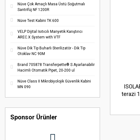
Nüve Çok Amaçlı Masa Üstü Soğutmalı
Santrifüj NF 1200R
Nüve Test Kabini TK 600
VELP Dijital Isıtıcılı Manyetik Karıştırıcı
AREC.X System with VTF
Nüve Dik Tip Buharlı Sterilizatör - Dik Tip
Otoklav NC 90M
Brand 705878 Transferpette® S Ayarlanabilir
Hacimli Otomatik Pipet, 20-200 ul
Nüve Class II Mikrobiyolojik Güvenlik Kabini
ISOLA
MN 090
terazi 
Sponsor Ürünler