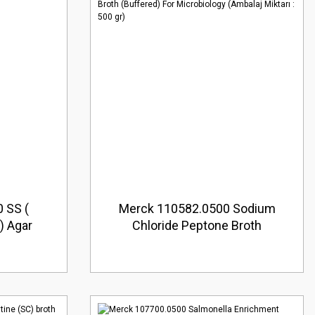
 SS (
Merck 110582.0500 Sodium
) Agar
Chloride Peptone Broth
00 gr)
(Buffered) For Microbiology
(Ambalaj Miktarı : 500 gr)