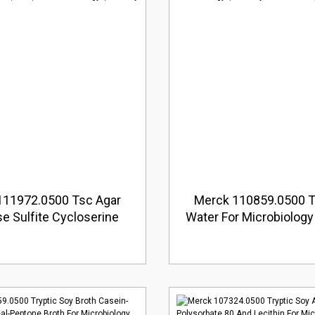
111972.0500 Tsc Agar
Merck 110859.0500 T
e Sulfite Cycloserine
Water For Microbiology
ase) For Microbiology
Miktarı : 500 gr
laj Miktarı : 500 gr)