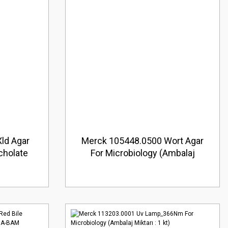
ld Agar
Merck 105448.0500 Wort Agar
cholate
For Microbiology (Ambalaj
 (Ambalaj
Miktarı : 500 gr)
)