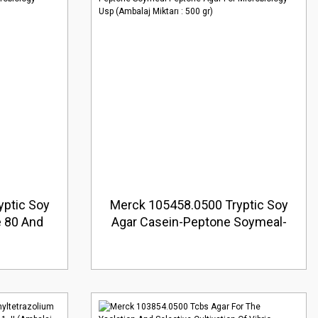
yptic Soy
Merck 105458.0500 Tryptic Soy
e 80 And
Agar Casein-Peptone Soymeal-
iology
Peptone Agar For Microbiology
00 gr)
Usp (Ambalaj Miktarı : 500 gr)