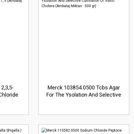
2,3,5-
Merck 103854.0500 Tcbs Agar
Chloride
For The Ysolation And Selective
5 4.1, II
Cultivation Of Vibrio Cholera
0 gr)
(Ambalaj Miktarı : 500 gr)