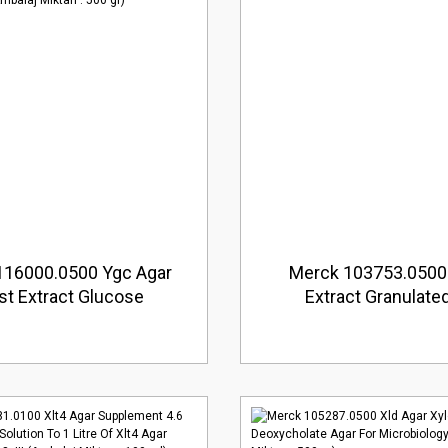
116000.0500 Ygc Agar
Merck 103753.0500
st Extract Glucose
Extract Granulated
enicol Agar Fyl-Idf For
Microbiology (Ambalaj 
logy (Ambalaj Miktarı :
500 gr)
500 gr)