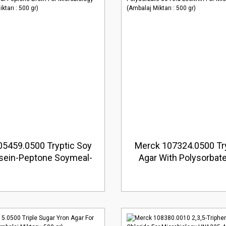
5459.0500 Tryptic Soy
Merck 107324.0500 Tr
sein-Peptone Soymeal-
Agar With Polysorbat
Broth For Microbiology
Lecithin For Microb
balaj Miktarı : 500 gr)
(Ambalaj Miktarı : 5