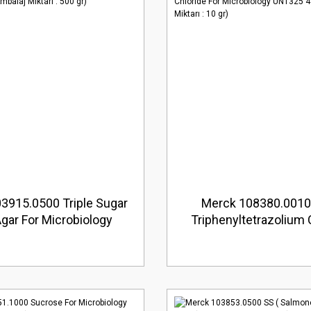
3915.0500 Triple Sugar
Merck 108380.0010 
gar For Microbiology
Triphenyltetrazolium 
laj Miktarı : 500 gr)
For Microbiology UN132
(Ambalaj Miktarı : 1