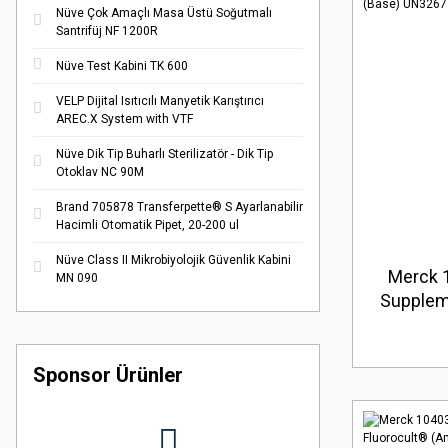
Nüve Çok Amaçlı Masa Üstü Soğutmalı
Santrifüj NF 1200R
Nüve Test Kabini TK 600
VELP Dijital Isıtıcılı Manyetik Karıştırıcı
AREC.X System with VTF
Nüve Dik Tip Buharlı Sterilizatör - Dik Tip
Otoklav NC 90M
Brand 705878 Transferpette® S Ayarlanabilir
Hacimli Otomatik Pipet, 20-200 ul
Nüve Class II Mikrobiyolojik Güvenlik Kabini
Merck 1
MN 090
Supplem
Solution
(Base) 
Sponsor Ürünler