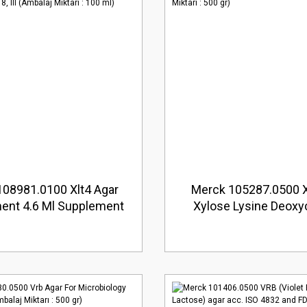
08981.0100 Xlt4 Agar
Merck 105287.0500 X
ent 4.6 Ml Supplement
Xylose Lysine Deoxy
 To 1 Litre Of Xlt4 Agar
Agar For Microbiology
UN3267 8, III (Ambalaj
Miktarı : 500 gr
Miktarı : 100 ml)