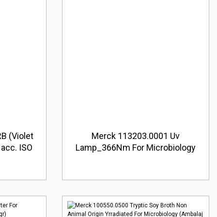
B (Violet
Merck 113203.0001 Uv
 acc. ISO
Lamp_366Nm For Microbiology
anuCult
(Ambalaj Miktarı : 1 kt)
00 gr)