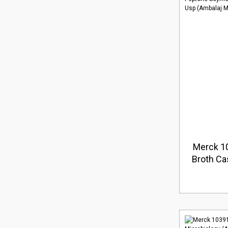
Merck 10
Broth Ca
Peptone 
Usp (Am