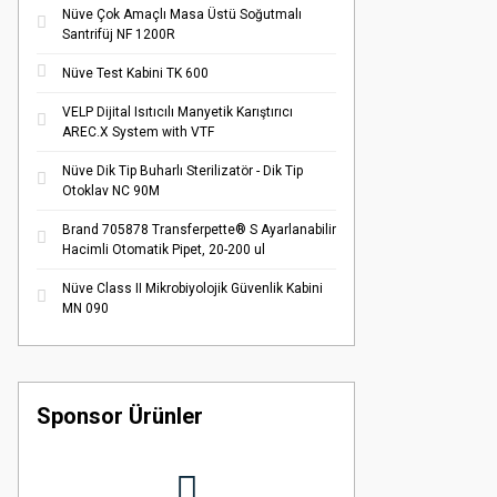
Nüve Çok Amaçlı Masa Üstü Soğutmalı
Santrifüj NF 1200R
Nüve Test Kabini TK 600
VELP Dijital Isıtıcılı Manyetik Karıştırıcı
AREC.X System with VTF
Nüve Dik Tip Buharlı Sterilizatör - Dik Tip
Otoklav NC 90M
Brand 705878 Transferpette® S Ayarlanabilir
Hacimli Otomatik Pipet, 20-200 ul
Nüve Class II Mikrobiyolojik Güvenlik Kabini
MN 090
Sponsor Ürünler