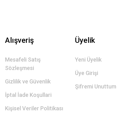
Alışveriş
Üyelik
Mesafeli Satış
Yeni Üyelik
Sözleşmesi
Üye Girişi
Gizlilik ve Güvenlik
Şifremi Unuttum
İptal İade Koşullari
Kişisel Veriler Politikası