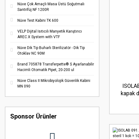
Nüve Çok Amaçlı Masa Üstü Soğutmalı
Santrifüj NF 1200R
Nüve Test Kabini TK 600
VELP Dijital Isıtıcılı Manyetik Karıştırıcı
AREC.X System with VTF
Nüve Dik Tip Buharlı Sterilizatör - Dik Tip
Otoklav NC 90M
Brand 705878 Transferpette® S Ayarlanabilir
Hacimli Otomatik Pipet, 20-200 ul
Nüve Class II Mikrobiyolojik Güvenlik Kabini
ISOLAB
MN 090
kapak d
Sponsor Ürünler