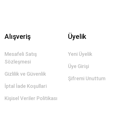
Alışveriş
Üyelik
Mesafeli Satış
Yeni Üyelik
Sözleşmesi
Üye Girişi
Gizlilik ve Güvenlik
Şifremi Unuttum
İptal İade Koşullari
Kişisel Veriler Politikası