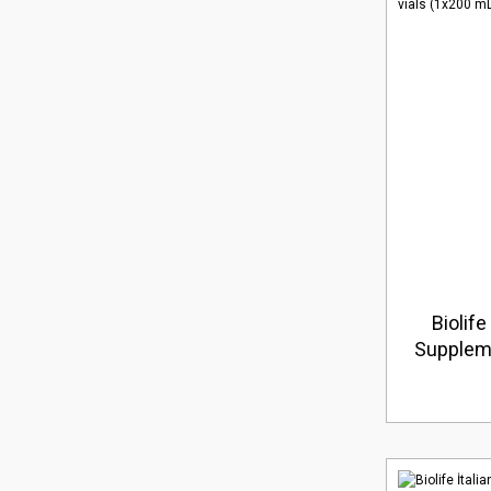
Biolif
Suppleme