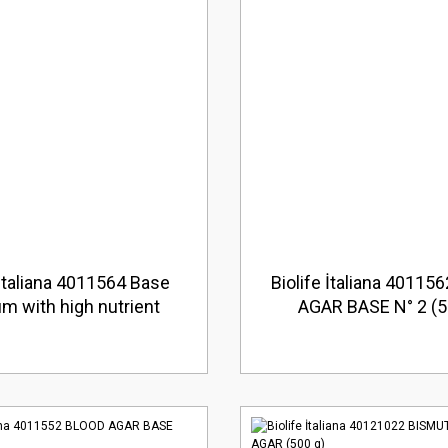
 İtaliana 4011564 Base
Biolife İtaliana 4011
m with high nutrient
AGAR BASE N° 2 (5
for the preparation of
d agar plates (5 Kg)