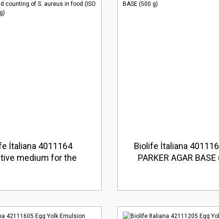
ife İtaliana 4011164
Biolife İtaliana 40111
tive medium for the
PARKER AGAR BASE (
ion and counting of S.
n food (ISO 6888). Use
(5 Kg)