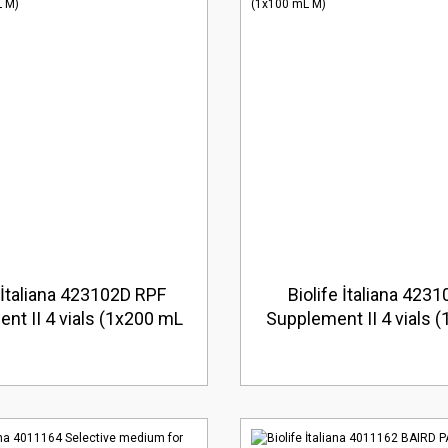
e İtaliana 423102D RPF
Biolife İtaliana 423
nt II 4 vials (1x200 mL
Supplement II 4 vials 
M)
M)