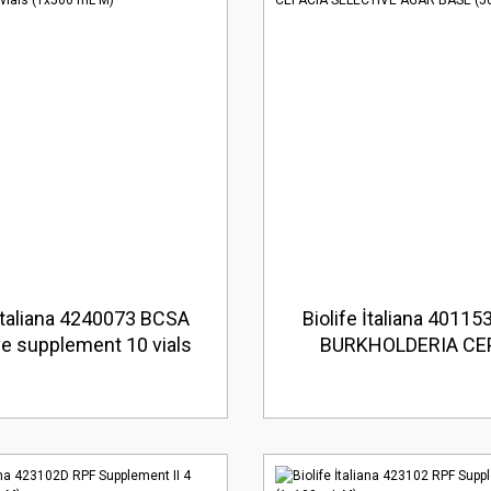
 İtaliana 4240073 BCSA
Biolife İtaliana 4011
ve supplement 10 vials
BURKHOLDERIA CE
(1x500 mL M)
SELECTIVE AGAR BASE