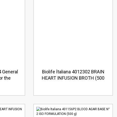
4 General
Biolife İtaliana 4012302 BRAIN
r the
HEART INFUSION BROTH (500
ding and
g)
 Kg )