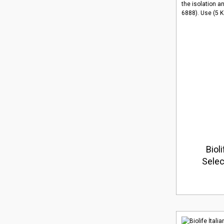
Biol
Selec
isolat
aureus i