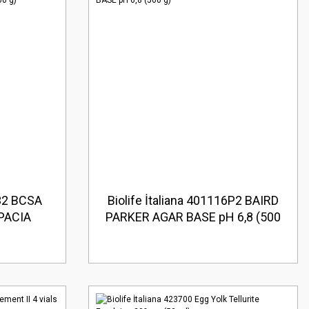
532 BCSA
Biolife İtaliana 401116P2 BAIRD
PACIA
PARKER AGAR BASE pH 6,8 (500
 (500 g)
g)