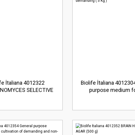
ife İtaliana 4012322
Biolife İtaliana 401230
NOMYCES SELECTIVE
purpose medium fo
AR News (500 g)
cultivation of deman
non-demanding ( 5