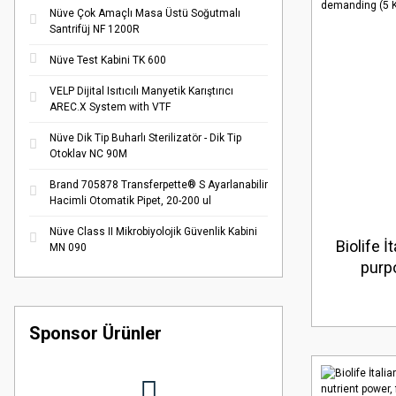
Nüve Çok Amaçlı Masa Üstü Soğutmalı
Santrifüj NF 1200R
Nüve Test Kabini TK 600
VELP Dijital Isıtıcılı Manyetik Karıştırıcı
AREC.X System with VTF
Nüve Dik Tip Buharlı Sterilizatör - Dik Tip
Otoklav NC 90M
Brand 705878 Transferpette® S Ayarlanabilir
Hacimli Otomatik Pipet, 20-200 ul
Nüve Class II Mikrobiyolojik Güvenlik Kabini
Biolife 
MN 090
purp
cultiva
non
Sponsor Ürünler