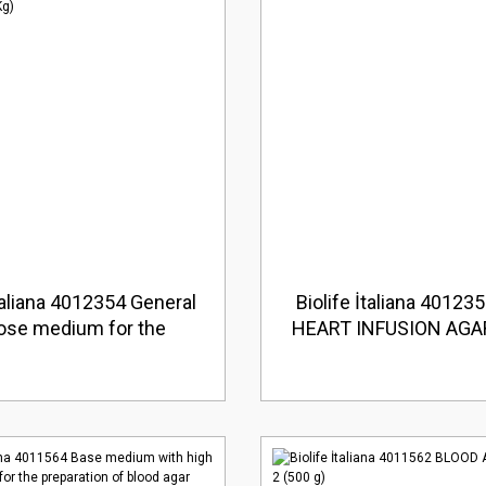
İtaliana 4012354 General
Biolife İtaliana 40123
ose medium for the
HEART INFUSION AGAR
tion of demanding and
-demanding (5 Kg)