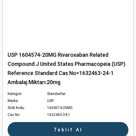
USP 1604574-20MG Rivaroxaban Related
Compound J United States Pharmacopeia (USP)
Reference Standard Cas No=1632463-24-1
Ambalaj Miktarı:20mg
Kategori
Standartlar
Marka
USP
Stok Kodu
1604574-20MG
Cas No
1632463-24-1
Teklif Al