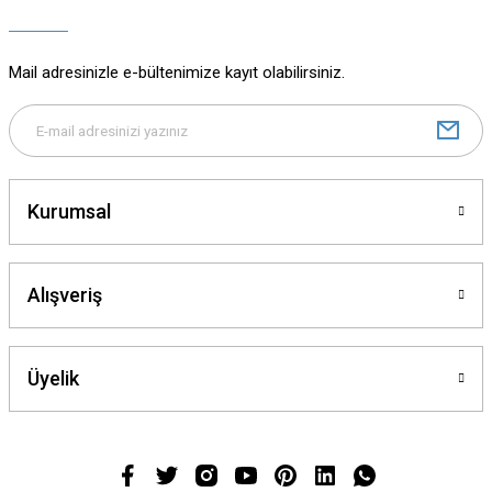
Ürün açıklamasında eksik bilgiler bulunuyor.
Mail adresinizle e-bültenimize kayıt olabilirsiniz.
Ürün bilgilerinde hatalar bulunuyor.
Ürün fiyatı diğer sitelerden daha pahalı.
Bu ürüne benzer farklı alternatifler olmalı.
Kurumsal
Alışveriş
Gönder
Üyelik