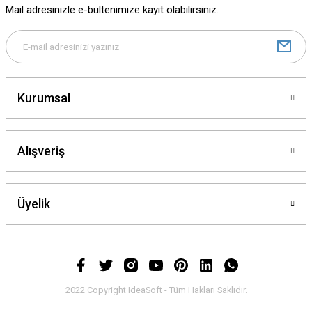
Mail adresinizle e-bültenimize kayıt olabilirsiniz.
Ürün bilgilerinde hatalar bulunuyor.
Ürün fiyatı diğer sitelerden daha pahalı.
Bu ürüne benzer farklı alternatifler olmalı.
Kurumsal
Alışveriş
Gönder
Üyelik
2022 Copyright IdeaSoft - Tüm Hakları Saklıdır.