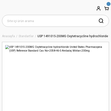
Anasayfa
Standartlar
USP 1491015-200MG Oxytetracycline hydrochloride U