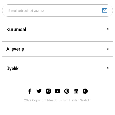
Ürün fiyatı diğer sitelerden daha pahalı.
Bu ürüne benzer farklı alternatifler olmalı.
Kurumsal
Alışveriş
Gönder
Üyelik
2022 Copyright IdeaSoft - Tüm Hakları Saklıdır.