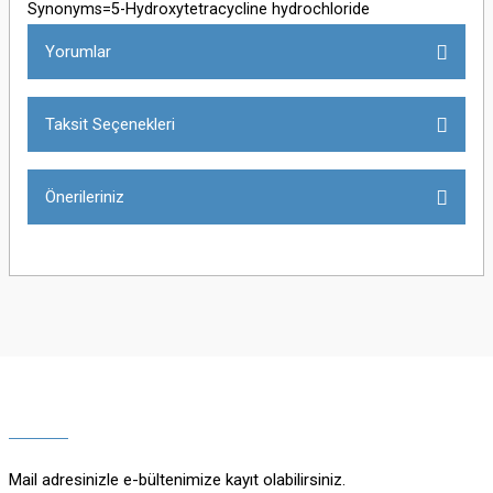
Synonyms=5-Hydroxytetracycline hydrochloride
Yorumlar
Taksit Seçenekleri
Bu ürüne ilk yorumu siz yapın!
Önerileriniz
Yorum Yaz
Bu ürünün fiyat bilgisi, resim, ürün açıklamalarında ve diğer konularda
yetersiz gördüğünüz noktaları öneri formunu kullanarak tarafımıza
iletebilirsiniz.
Görüş ve önerileriniz için teşekkür ederiz.
Ürün resmi kalitesiz, bozuk veya görüntülenemiyor.
Ürün açıklamasında eksik bilgiler bulunuyor.
Mail adresinizle e-bültenimize kayıt olabilirsiniz.
Ürün bilgilerinde hatalar bulunuyor.