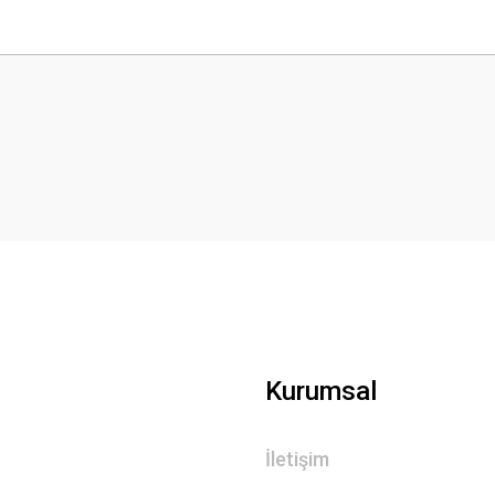
 yetersiz gördüğünüz noktaları öneri formunu kullanarak tarafımıza iletebilirsini
Bu ürüne ilk yorumu siz yapın!
Yorum Yaz
Kurumsal
Gönder
İletişim