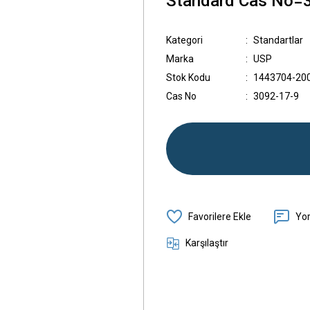
Standard Cas No=3
Kategori
Standartlar
Marka
USP
Stok Kodu
1443704-20
Cas No
3092-17-9
Yo
Karşılaştır