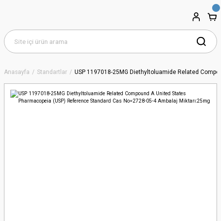
Anasayfa
Standartlar
USP 1197018-25MG Diethyltoluamide Related Compoun