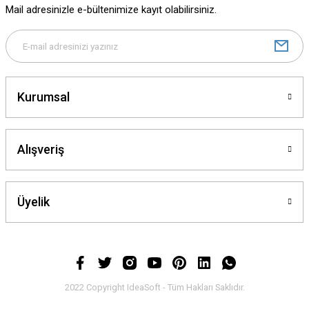
Mail adresinizle e-bültenimize kayıt olabilirsiniz.
Ürün bilgilerinde hatalar bulunuyor.
Ürün fiyatı diğer sitelerden daha pahalı.
Bu ürüne benzer farklı alternatifler olmalı.
Kurumsal
Alışveriş
Gönder
Üyelik
2022 Copyright IdeaSoft - Tüm Hakları Saklıdır.