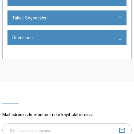
Taksit Seçenekleri
Bu ürüne ilk yorumu siz yapın!
Önerileriniz
Yorum Yaz
Bu ürünün fiyat bilgisi, resim, ürün açıklamalarında ve diğer konularda
yetersiz gördüğünüz noktaları öneri formunu kullanarak tarafımıza
iletebilirsiniz.
Görüş ve önerileriniz için teşekkür ederiz.
Ürün resmi kalitesiz, bozuk veya görüntülenemiyor.
Ürün açıklamasında eksik bilgiler bulunuyor.
Mail adresinizle e-bültenimize kayıt olabilirsiniz.
Ürün bilgilerinde hatalar bulunuyor.
Ürün fiyatı diğer sitelerden daha pahalı.