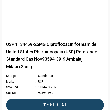
USP 1134459-25MG Ciprofloxacin formamide
United States Pharmacopeia (USP) Reference
Standard Cas No=93594-39-9 Ambalaj
Miktarı:25mg
Kategori
Standartlar
Marka
USP
Stok Kodu
1134459-25MG
Cas No
93594-39-9
Teklif Al