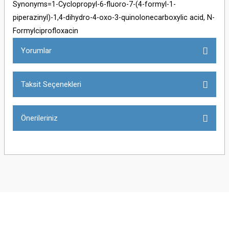
Synonyms=1-Cyclopropyl-6-fluoro-7-(4-formyl-1-
piperazinyl)-1,4-dihydro-4-oxo-3-quinolonecarboxylic acid, N-
Formylciprofloxacin
Yorumlar
Taksit Seçenekleri
Bu ürüne ilk yorumu siz yapın!
Önerileriniz
Yorum Yaz
Bu ürünün fiyat bilgisi, resim, ürün açıklamalarında ve diğer konularda
yetersiz gördüğünüz noktaları öneri formunu kullanarak tarafımıza
iletebilirsiniz.
Görüş ve önerileriniz için teşekkür ederiz.
Ürün resmi kalitesiz, bozuk veya görüntülenemiyor.