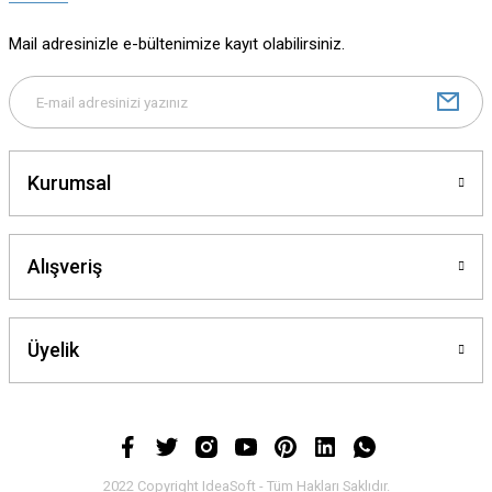
Ürün açıklamasında eksik bilgiler bulunuyor.
Mail adresinizle e-bültenimize kayıt olabilirsiniz.
Ürün bilgilerinde hatalar bulunuyor.
Ürün fiyatı diğer sitelerden daha pahalı.
Bu ürüne benzer farklı alternatifler olmalı.
Kurumsal
Alışveriş
Gönder
Üyelik
2022 Copyright IdeaSoft - Tüm Hakları Saklıdır.