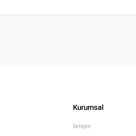
 yetersiz gördüğünüz noktaları öneri formunu kullanarak tarafımıza iletebilirsini
Bu ürüne ilk yorumu siz yapın!
Yorum Yaz
Kurumsal
Gönder
İletişim