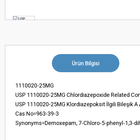
Ürün Bilgisi
1110020-25MG
USP 1110020-25MG Chlordiazepoxide Related Com
USP 1110020-25MG Klordiazepoksit İlgili Bileşik A
Cas No=963-39-3
Synonyms=Demoxepam, 7-Chloro-5-phenyl-1,3-dih