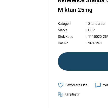
Reference Standar
Miktarı:25mg
Kategori
Standartlar
Marka
USP
Stok Kodu
1110020-25
Cas No
963-39-3
Yo
Karşılaştır