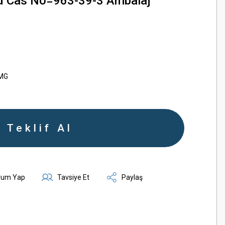
d Cas No=963-39-3 Ambalaj
MG
Teklif Al
rum Yap
Tavsiye Et
Paylaş