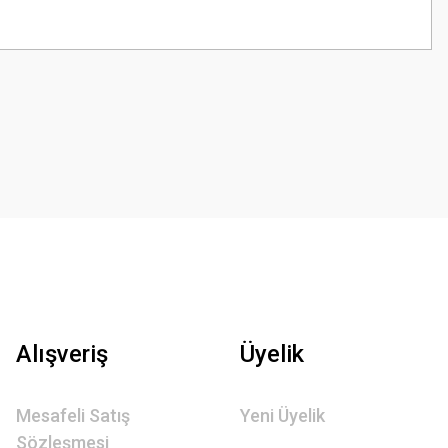
z.
Alışveriş
Üyelik
Mesafeli Satış
Yeni Üyelik
Sözleşmesi