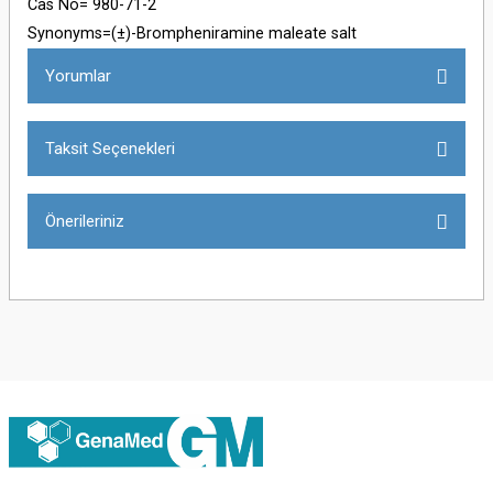
Cas No= 980-71-2
Synonyms=(±)-Brompheniramine maleate salt
Yorumlar
Taksit Seçenekleri
Bu ürüne ilk yorumu siz yapın!
Önerileriniz
Yorum Yaz
Bu ürünün fiyat bilgisi, resim, ürün açıklamalarında ve diğer konularda
yetersiz gördüğünüz noktaları öneri formunu kullanarak tarafımıza
iletebilirsiniz.
Görüş ve önerileriniz için teşekkür ederiz.
Ürün resmi kalitesiz, bozuk veya görüntülenemiyor.
Ürün açıklamasında eksik bilgiler bulunuyor.