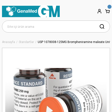
Anasayfa
Standartlar
USP 1078008-125MG Brompheniramine maleate United