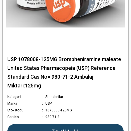
USP 1078008-125MG Brompheniramine maleate
United States Pharmacopeia (USP) Reference
Standard Cas No= 980-71-2 Ambalaj
Miktarı:125mg
Kategori
Standartlar
Marka
USP
Stok Kodu
1078008-125MG
Cas No
980-71-2