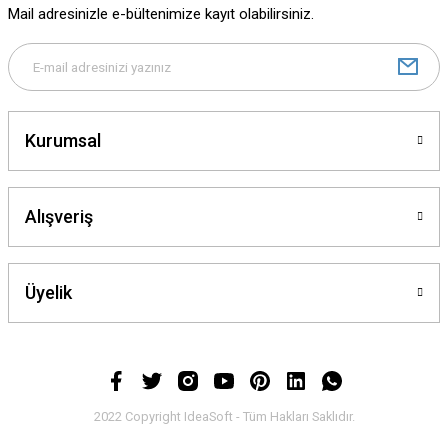
Mail adresinizle e-bültenimize kayıt olabilirsiniz.
Ürün bilgilerinde hatalar bulunuyor.
Ürün fiyatı diğer sitelerden daha pahalı.
Bu ürüne benzer farklı alternatifler olmalı.
Kurumsal
Alışveriş
Gönder
Üyelik
2022 Copyright IdeaSoft - Tüm Hakları Saklıdır.