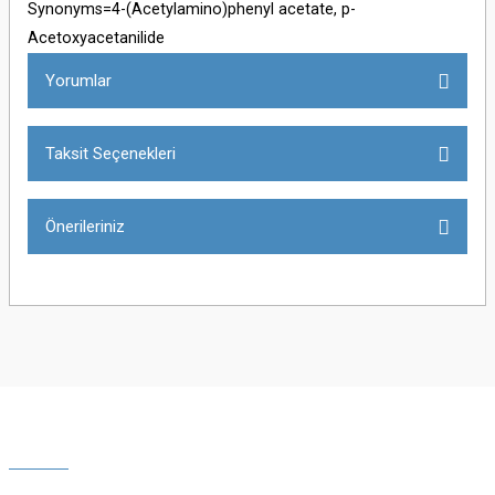
Synonyms=4-(Acetylamino)phenyl acetate, p-
Acetoxyacetanilide
Yorumlar
Taksit Seçenekleri
Bu ürüne ilk yorumu siz yapın!
Önerileriniz
Yorum Yaz
Bu ürünün fiyat bilgisi, resim, ürün açıklamalarında ve diğer konularda
yetersiz gördüğünüz noktaları öneri formunu kullanarak tarafımıza
iletebilirsiniz.
Görüş ve önerileriniz için teşekkür ederiz.
Ürün resmi kalitesiz, bozuk veya görüntülenemiyor.
Ürün açıklamasında eksik bilgiler bulunuyor.