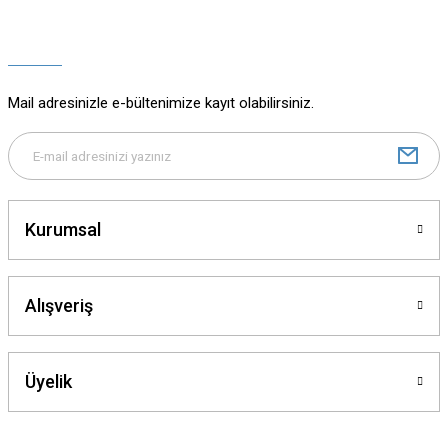
Ürün resmi kalitesiz, bozuk veya görüntülenemiyor.
Ürün açıklamasında eksik bilgiler bulunuyor.
Ürün bilgilerinde hatalar bulunuyor.
Ürün fiyatı diğer sitelerden daha pahalı.
Mail adresinizle e-bültenimize kayıt olabilirsiniz.
Bu ürüne benzer farklı alternatifler olmalı.
Kurumsal
Gönder
Alışveriş
Üyelik