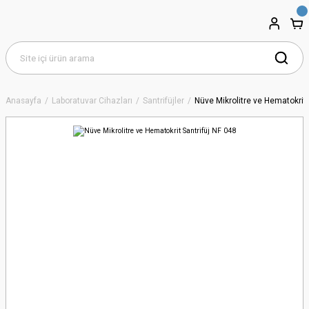
Anasayfa
Laboratuvar Cihazları
Santrifüjler
Nüve Mikrolitre ve Hematokrit 