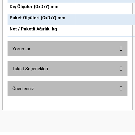
Dış Ölçüler (GxDxY) mm
Paket Ölçüleri (GxDxY) mm
Net / Paketli Ağırlık, kg
Yorumlar
Taksit Seçenekleri
Bu ürüne ilk yorumu siz yapın!
Önerileriniz
Yorum Yaz
Bu ürünün fiyat bilgisi, resim, ürün açıklamalarında ve diğer konularda
yetersiz gördüğünüz noktaları öneri formunu kullanarak tarafımıza
iletebilirsiniz.
Görüş ve önerileriniz için teşekkür ederiz.