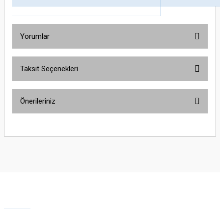
Yorumlar
Taksit Seçenekleri
Bu ürüne ilk yorumu siz yapın!
Önerileriniz
Yorum Yaz
Bu ürünün fiyat bilgisi, resim, ürün açıklamalarında ve diğer konularda
yetersiz gördüğünüz noktaları öneri formunu kullanarak tarafımıza
iletebilirsiniz.
Görüş ve önerileriniz için teşekkür ederiz.
Ürün resmi kalitesiz, bozuk veya görüntülenemiyor.
Ürün açıklamasında eksik bilgiler bulunuyor.
Ürün bilgilerinde hatalar bulunuyor.
Ürün fiyatı diğer sitelerden daha pahalı.