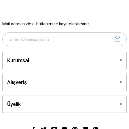
Ürün açıklamasında eksik bilgiler bulunuyor.
Ürün bilgilerinde hatalar bulunuyor.
Ürün fiyatı diğer sitelerden daha pahalı.
Mail adresinizle e-bültenimize kayıt olabilirsiniz.
Bu ürüne benzer farklı alternatifler olmalı.
Kurumsal
Gönder
Alışveriş
Üyelik