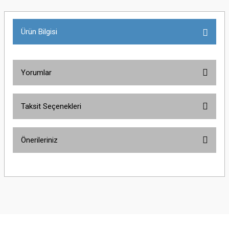
Ürün Bilgisi
Yorumlar
Taksit Seçenekleri
Bu ürüne ilk yorumu siz yapın!
Önerileriniz
Yorum Yaz
Bu ürünün fiyat bilgisi, resim, ürün açıklamalarında ve diğer konularda
yetersiz gördüğünüz noktaları öneri formunu kullanarak tarafımıza
iletebilirsiniz.
Görüş ve önerileriniz için teşekkür ederiz.
Ürün resmi kalitesiz, bozuk veya görüntülenemiyor.