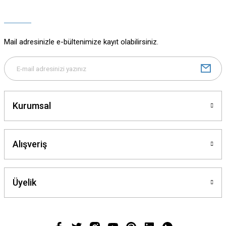
Ürün açıklamasında eksik bilgiler bulunuyor.
Ürün bilgilerinde hatalar bulunuyor.
Ürün fiyatı diğer sitelerden daha pahalı.
Mail adresinizle e-bültenimize kayıt olabilirsiniz.
Bu ürüne benzer farklı alternatifler olmalı.
Kurumsal
Gönder
Alışveriş
Üyelik