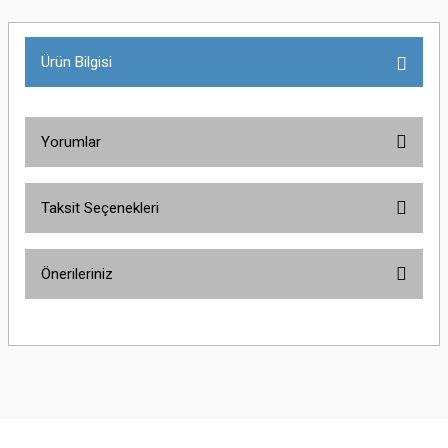
Ürün Bilgisi
Yorumlar
Taksit Seçenekleri
Bu ürüne ilk yorumu siz yapın!
Önerileriniz
Yorum Yaz
Bu ürünün fiyat bilgisi, resim, ürün açıklamalarında ve diğer konularda
yetersiz gördüğünüz noktaları öneri formunu kullanarak tarafımıza
iletebilirsiniz.
Görüş ve önerileriniz için teşekkür ederiz.
Ürün resmi kalitesiz, bozuk veya görüntülenemiyor.