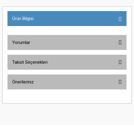
Ürün Bilgisi
Yorumlar
Taksit Seçenekleri
Bu ürüne ilk yorumu siz yapın!
Önerileriniz
Yorum Yaz
Bu ürünün fiyat bilgisi, resim, ürün açıklamalarında ve diğer konularda
yetersiz gördüğünüz noktaları öneri formunu kullanarak tarafımıza
iletebilirsiniz.
Görüş ve önerileriniz için teşekkür ederiz.
Ürün resmi kalitesiz, bozuk veya görüntülenemiyor.