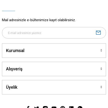
Ürün açıklamasında eksik bilgiler bulunuyor.
Ürün bilgilerinde hatalar bulunuyor.
Ürün fiyatı diğer sitelerden daha pahalı.
Mail adresinizle e-bültenimize kayıt olabilirsiniz.
Bu ürüne benzer farklı alternatifler olmalı.
Kurumsal
Gönder
Alışveriş
Üyelik