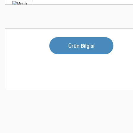
Ürün Bilgisi
Bu ürünün fiyat bilgisi, resim, ürün açıklamalarında ve diğer konularda
Görüş ve önerileriniz için teşekkür ederiz.
Ürün resmi kalitesiz, bozuk veya görüntülenemiyor.
Ürün açıklamasında eksik bilgiler bulunuyor.
Ürün bilgilerinde hatalar bulunuyor.
Ürün fiyatı diğer sitelerden daha pahalı.