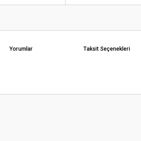
Yorumlar
Taksit Seçenekleri
 yetersiz gördüğünüz noktaları öneri formunu kullanarak tarafımıza iletebilirsini
Bu ürüne ilk yorumu siz yapın!
Yorum Yaz