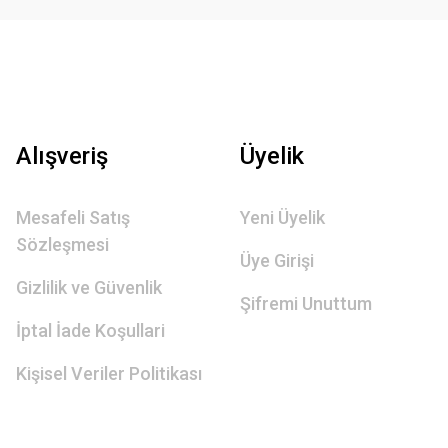
Alışveriş
Üyelik
Mesafeli Satış
Yeni Üyelik
Sözleşmesi
Üye Girişi
Gizlilik ve Güvenlik
Şifremi Unuttum
İptal İade Koşullari
Kişisel Veriler Politikası