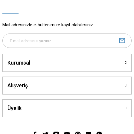
Ürün açıklamasında eksik bilgiler bulunuyor.
Ürün bilgilerinde hatalar bulunuyor.
Ürün fiyatı diğer sitelerden daha pahalı.
Mail adresinizle e-bültenimize kayıt olabilirsiniz.
Bu ürüne benzer farklı alternatifler olmalı.
Kurumsal
Gönder
Alışveriş
Üyelik