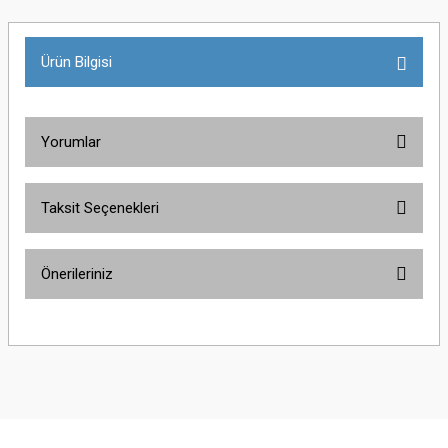
Ürün Bilgisi
Yorumlar
Taksit Seçenekleri
Bu ürüne ilk yorumu siz yapın!
Önerileriniz
Yorum Yaz
Bu ürünün fiyat bilgisi, resim, ürün açıklamalarında ve diğer konularda
yetersiz gördüğünüz noktaları öneri formunu kullanarak tarafımıza
iletebilirsiniz.
Görüş ve önerileriniz için teşekkür ederiz.
Ürün resmi kalitesiz, bozuk veya görüntülenemiyor.