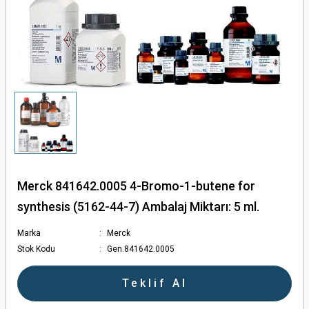
törler - Otoklavlar
ler
en Ölçerler
ular
Merck 841642.0005 4-Bromo-1-butene for
synthesis (5162-44-7) Ambalaj Miktarı: 5 ml.
ları
Marka
Merck
Stok Kodu
Gen.841642.0005
olar
Teklif Al
ler