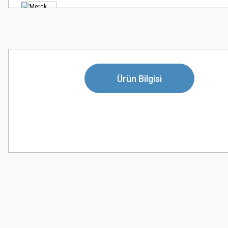
Ürün Bilgisi
Bu ürünün fiyat bilgisi, resim, ürün açıklamalarında ve diğer konularda
Görüş ve önerileriniz için teşekkür ederiz.
Ürün resmi kalitesiz, bozuk veya görüntülenemiyor.
Ürün açıklamasında eksik bilgiler bulunuyor.
Ürün bilgilerinde hatalar bulunuyor.
Ürün fiyatı diğer sitelerden daha pahalı.