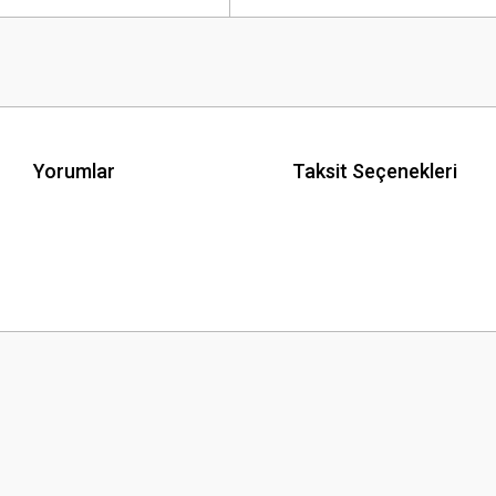
Yorumlar
Taksit Seçenekleri
 yetersiz gördüğünüz noktaları öneri formunu kullanarak tarafımıza iletebilirsini
Bu ürüne ilk yorumu siz yapın!
Yorum Yaz