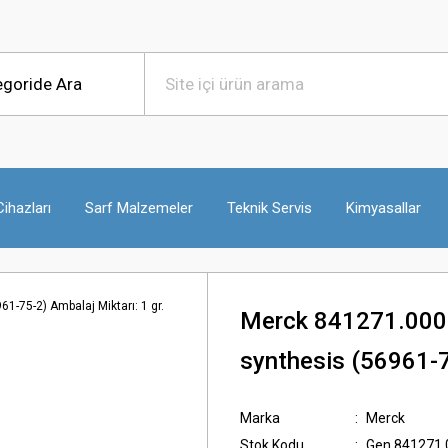
ihazları
Sarf Malzemeler
Teknik Servis
Kimyasallar
Merck 841271.0001
synthesis (56961-75
Marka
Merck
Stok Kodu
Gen.841271.