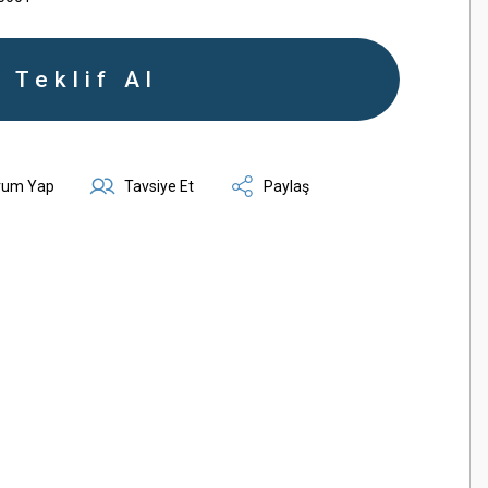
Teklif Al
rum Yap
Tavsiye Et
Paylaş