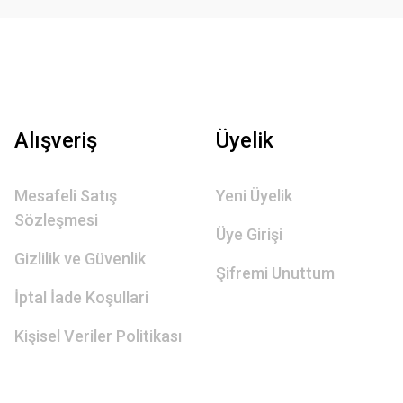
Alışveriş
Üyelik
Mesafeli Satış
Yeni Üyelik
Sözleşmesi
Üye Girişi
Gizlilik ve Güvenlik
Şifremi Unuttum
İptal İade Koşullari
Kişisel Veriler Politikası