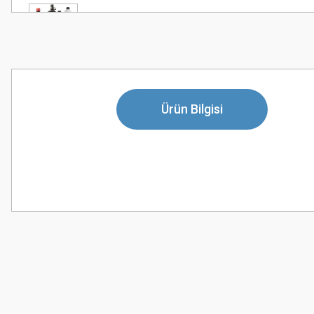
Ürün Bilgisi
Bu ürünün fiyat bilgisi, resim, ürün açıklamalarında ve diğer konularda
Görüş ve önerileriniz için teşekkür ederiz.
Ürün resmi kalitesiz, bozuk veya görüntülenemiyor.
Ürün açıklamasında eksik bilgiler bulunuyor.
Ürün bilgilerinde hatalar bulunuyor.
Ürün fiyatı diğer sitelerden daha pahalı.