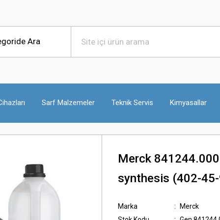
ihazları
Sarf Malzemeler
Teknik Servis
Kimyasallar
Merck 841244.0005
synthesis (402-45-9
Marka
Merck
Stok Kodu
Gen.841244.