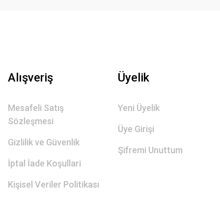
Alışveriş
Üyelik
Mesafeli Satış
Yeni Üyelik
Sözleşmesi
Üye Girişi
Gizlilik ve Güvenlik
Şifremi Unuttum
İptal İade Koşullari
Kişisel Veriler Politikası