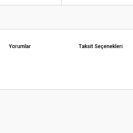
Yorumlar
Taksit Seçenekleri
 yetersiz gördüğünüz noktaları öneri formunu kullanarak tarafımıza iletebilirsini
Bu ürüne ilk yorumu siz yapın!
Yorum Yaz