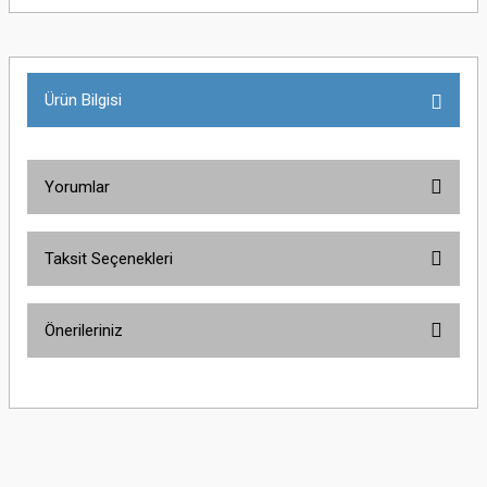
Ürün Bilgisi
Yorumlar
Taksit Seçenekleri
Bu ürüne ilk yorumu siz yapın!
Önerileriniz
Yorum Yaz
Bu ürünün fiyat bilgisi, resim, ürün açıklamalarında ve diğer konularda
yetersiz gördüğünüz noktaları öneri formunu kullanarak tarafımıza
iletebilirsiniz.
Görüş ve önerileriniz için teşekkür ederiz.