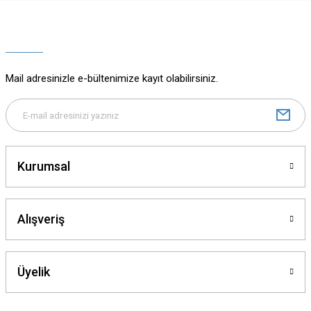
Ürün resmi kalitesiz, bozuk veya görüntülenemiyor.
Ürün açıklamasında eksik bilgiler bulunuyor.
Ürün bilgilerinde hatalar bulunuyor.
Ürün fiyatı diğer sitelerden daha pahalı.
Mail adresinizle e-bültenimize kayıt olabilirsiniz.
Bu ürüne benzer farklı alternatifler olmalı.
Kurumsal
Gönder
Alışveriş
Üyelik