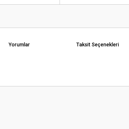
Yorumlar
Taksit Seçenekleri
 yetersiz gördüğünüz noktaları öneri formunu kullanarak tarafımıza iletebilirsini
Bu ürüne ilk yorumu siz yapın!
Yorum Yaz