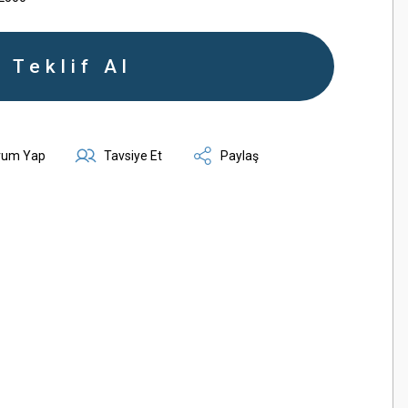
Teklif Al
rum Yap
Tavsiye Et
Paylaş