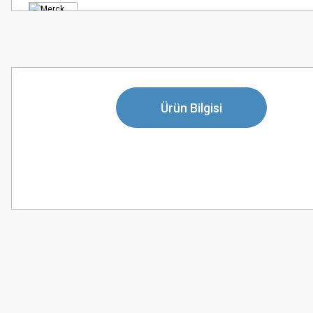
Ürün Bilgisi
Bu ürünün fiyat bilgisi, resim, ürün açıklamalarında ve diğer konularda
Görüş ve önerileriniz için teşekkür ederiz.
Ürün resmi kalitesiz, bozuk veya görüntülenemiyor.
Ürün açıklamasında eksik bilgiler bulunuyor.
Ürün bilgilerinde hatalar bulunuyor.
Ürün fiyatı diğer sitelerden daha pahalı.