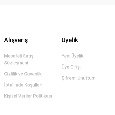
Alışveriş
Üyelik
Mesafeli Satış
Yeni Üyelik
Sözleşmesi
Üye Girişi
Gizlilik ve Güvenlik
Şifremi Unuttum
İptal İade Koşullari
Kişisel Veriler Politikası