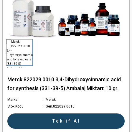
törler - Otoklavlar
ler
en Ölçerler
ular
Merck 822029.0010 3,4-Dihydroxycinnamic acid
for synthesis (331-39-5) Ambalaj Miktarı: 10 gr.
ları
Marka
Merck
Stok Kodu
Gen.822029.0010
olar
Teklif Al
ler