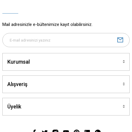
Ürün açıklamasında eksik bilgiler bulunuyor.
Ürün bilgilerinde hatalar bulunuyor.
Ürün fiyatı diğer sitelerden daha pahalı.
Mail adresinizle e-bültenimize kayıt olabilirsiniz.
Bu ürüne benzer farklı alternatifler olmalı.
Kurumsal
Gönder
Alışveriş
Üyelik