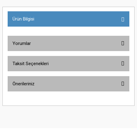
Ürün Bilgisi
Yorumlar
Taksit Seçenekleri
Bu ürüne ilk yorumu siz yapın!
Önerileriniz
Yorum Yaz
Bu ürünün fiyat bilgisi, resim, ürün açıklamalarında ve diğer konularda
yetersiz gördüğünüz noktaları öneri formunu kullanarak tarafımıza
iletebilirsiniz.
Görüş ve önerileriniz için teşekkür ederiz.
Ürün resmi kalitesiz, bozuk veya görüntülenemiyor.