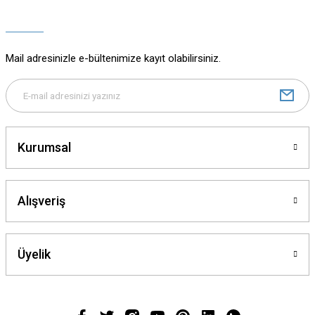
Ürün açıklamasında eksik bilgiler bulunuyor.
Ürün bilgilerinde hatalar bulunuyor.
Ürün fiyatı diğer sitelerden daha pahalı.
Mail adresinizle e-bültenimize kayıt olabilirsiniz.
Bu ürüne benzer farklı alternatifler olmalı.
Kurumsal
Gönder
Alışveriş
Üyelik