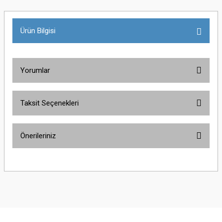
Ürün Bilgisi
Yorumlar
Taksit Seçenekleri
Bu ürüne ilk yorumu siz yapın!
Önerileriniz
Yorum Yaz
Bu ürünün fiyat bilgisi, resim, ürün açıklamalarında ve diğer konularda
yetersiz gördüğünüz noktaları öneri formunu kullanarak tarafımıza
iletebilirsiniz.
Görüş ve önerileriniz için teşekkür ederiz.
Ürün resmi kalitesiz, bozuk veya görüntülenemiyor.