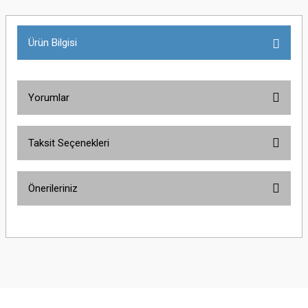
Ürün Bilgisi
Yorumlar
Taksit Seçenekleri
Bu ürüne ilk yorumu siz yapın!
Önerileriniz
Yorum Yaz
Bu ürünün fiyat bilgisi, resim, ürün açıklamalarında ve diğer konularda
yetersiz gördüğünüz noktaları öneri formunu kullanarak tarafımıza
iletebilirsiniz.
Görüş ve önerileriniz için teşekkür ederiz.
Ürün resmi kalitesiz, bozuk veya görüntülenemiyor.