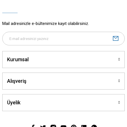
Ürün açıklamasında eksik bilgiler bulunuyor.
Ürün bilgilerinde hatalar bulunuyor.
Ürün fiyatı diğer sitelerden daha pahalı.
Mail adresinizle e-bültenimize kayıt olabilirsiniz.
Bu ürüne benzer farklı alternatifler olmalı.
Kurumsal
Gönder
Alışveriş
Üyelik