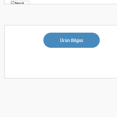
Ürün Bilgisi
Bu ürünün fiyat bilgisi, resim, ürün açıklamalarında ve diğer konularda
Görüş ve önerileriniz için teşekkür ederiz.
Ürün resmi kalitesiz, bozuk veya görüntülenemiyor.
Ürün açıklamasında eksik bilgiler bulunuyor.
Ürün bilgilerinde hatalar bulunuyor.
Ürün fiyatı diğer sitelerden daha pahalı.