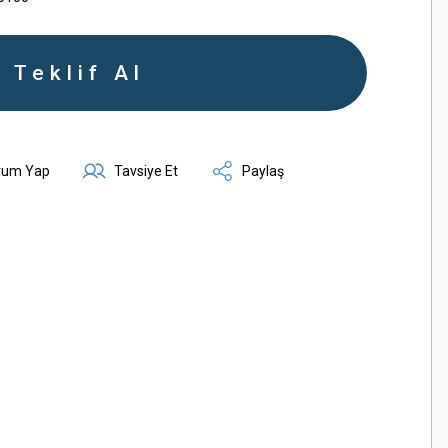
Teklif Al
rum Yap
Tavsiye Et
Paylaş