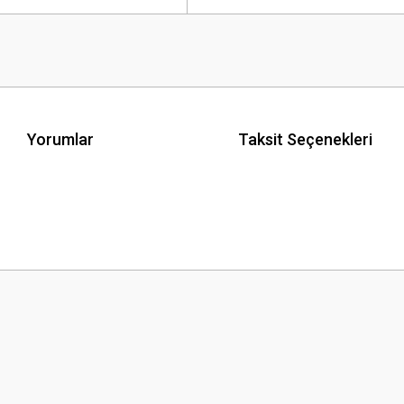
Yorumlar
Taksit Seçenekleri
 yetersiz gördüğünüz noktaları öneri formunu kullanarak tarafımıza iletebilirsini
Bu ürüne ilk yorumu siz yapın!
Yorum Yaz