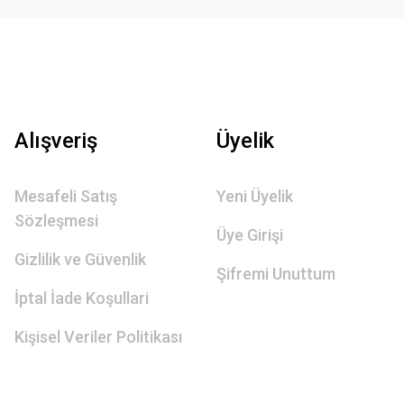
Alışveriş
Üyelik
Mesafeli Satış
Yeni Üyelik
Sözleşmesi
Üye Girişi
Gizlilik ve Güvenlik
Şifremi Unuttum
İptal İade Koşullari
Kişisel Veriler Politikası