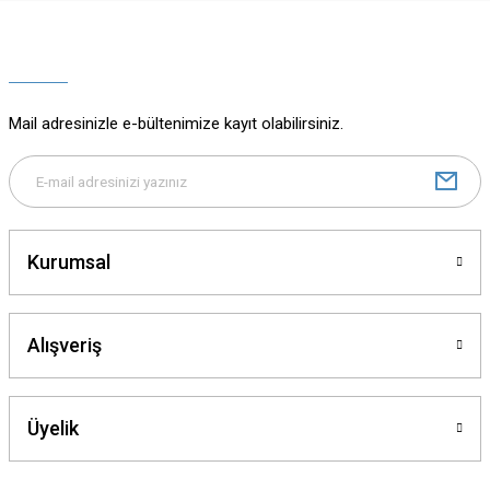
Ürün resmi kalitesiz, bozuk veya görüntülenemiyor.
Ürün açıklamasında eksik bilgiler bulunuyor.
Ürün bilgilerinde hatalar bulunuyor.
Ürün fiyatı diğer sitelerden daha pahalı.
Mail adresinizle e-bültenimize kayıt olabilirsiniz.
Bu ürüne benzer farklı alternatifler olmalı.
Kurumsal
Gönder
Alışveriş
Üyelik