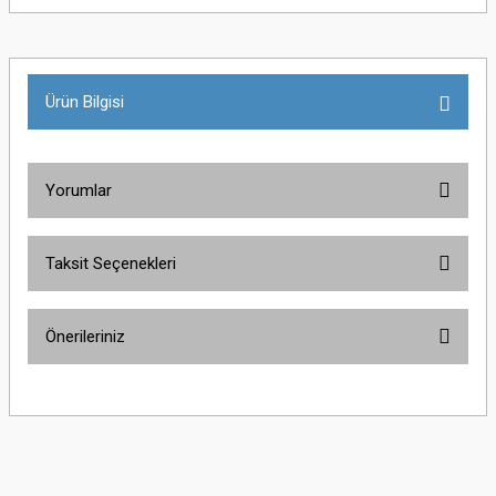
Ürün Bilgisi
Yorumlar
Taksit Seçenekleri
Bu ürüne ilk yorumu siz yapın!
Önerileriniz
Yorum Yaz
Bu ürünün fiyat bilgisi, resim, ürün açıklamalarında ve diğer konularda
yetersiz gördüğünüz noktaları öneri formunu kullanarak tarafımıza
iletebilirsiniz.
Görüş ve önerileriniz için teşekkür ederiz.