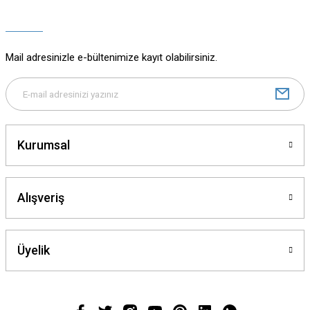
Ürün açıklamasında eksik bilgiler bulunuyor.
Ürün bilgilerinde hatalar bulunuyor.
Ürün fiyatı diğer sitelerden daha pahalı.
Mail adresinizle e-bültenimize kayıt olabilirsiniz.
Bu ürüne benzer farklı alternatifler olmalı.
Kurumsal
Gönder
Alışveriş
Üyelik