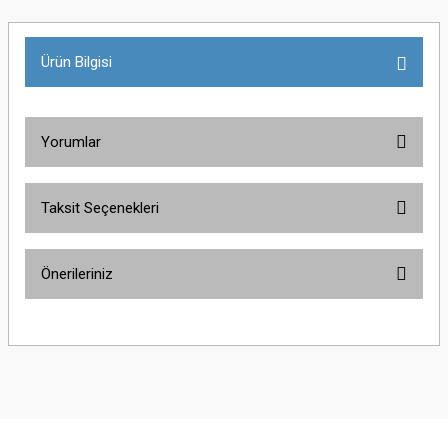
Ürün Bilgisi
Yorumlar
Taksit Seçenekleri
Bu ürüne ilk yorumu siz yapın!
Önerileriniz
Yorum Yaz
Bu ürünün fiyat bilgisi, resim, ürün açıklamalarında ve diğer konularda
yetersiz gördüğünüz noktaları öneri formunu kullanarak tarafımıza
iletebilirsiniz.
Görüş ve önerileriniz için teşekkür ederiz.
Ürün resmi kalitesiz, bozuk veya görüntülenemiyor.