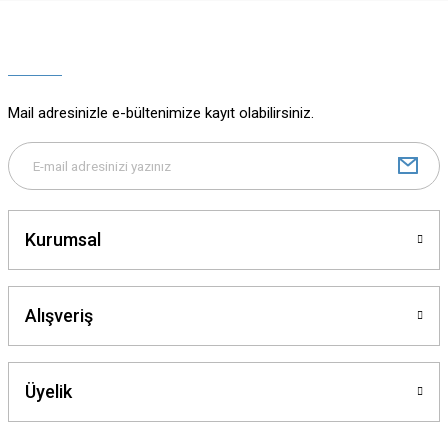
Ürün resmi kalitesiz, bozuk veya görüntülenemiyor.
Ürün açıklamasında eksik bilgiler bulunuyor.
Ürün bilgilerinde hatalar bulunuyor.
Ürün fiyatı diğer sitelerden daha pahalı.
Mail adresinizle e-bültenimize kayıt olabilirsiniz.
Bu ürüne benzer farklı alternatifler olmalı.
Kurumsal
Gönder
Alışveriş
Üyelik