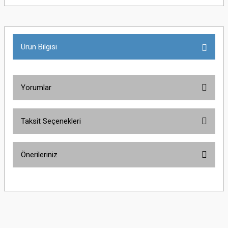
Ürün Bilgisi
Yorumlar
Taksit Seçenekleri
Bu ürüne ilk yorumu siz yapın!
Önerileriniz
Yorum Yaz
Bu ürünün fiyat bilgisi, resim, ürün açıklamalarında ve diğer konularda
yetersiz gördüğünüz noktaları öneri formunu kullanarak tarafımıza
iletebilirsiniz.
Görüş ve önerileriniz için teşekkür ederiz.