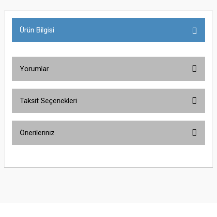
Ürün Bilgisi
Yorumlar
Taksit Seçenekleri
Bu ürüne ilk yorumu siz yapın!
Önerileriniz
Yorum Yaz
Bu ürünün fiyat bilgisi, resim, ürün açıklamalarında ve diğer konularda
yetersiz gördüğünüz noktaları öneri formunu kullanarak tarafımıza
iletebilirsiniz.
Görüş ve önerileriniz için teşekkür ederiz.
Ürün resmi kalitesiz, bozuk veya görüntülenemiyor.