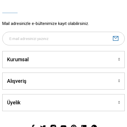
Ürün açıklamasında eksik bilgiler bulunuyor.
Ürün bilgilerinde hatalar bulunuyor.
Ürün fiyatı diğer sitelerden daha pahalı.
Mail adresinizle e-bültenimize kayıt olabilirsiniz.
Bu ürüne benzer farklı alternatifler olmalı.
Kurumsal
Gönder
Alışveriş
Üyelik