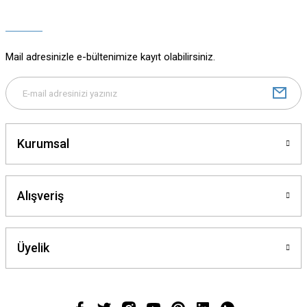
Ürün açıklamasında eksik bilgiler bulunuyor.
Ürün bilgilerinde hatalar bulunuyor.
Ürün fiyatı diğer sitelerden daha pahalı.
Mail adresinizle e-bültenimize kayıt olabilirsiniz.
Bu ürüne benzer farklı alternatifler olmalı.
Kurumsal
Gönder
Alışveriş
Üyelik