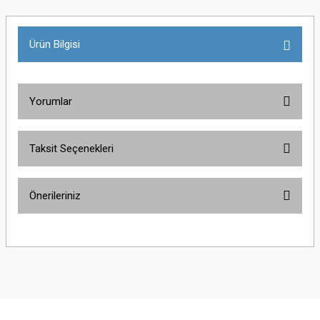
Ürün Bilgisi
Yorumlar
Taksit Seçenekleri
Bu ürüne ilk yorumu siz yapın!
Önerileriniz
Yorum Yaz
Bu ürünün fiyat bilgisi, resim, ürün açıklamalarında ve diğer konularda
yetersiz gördüğünüz noktaları öneri formunu kullanarak tarafımıza
iletebilirsiniz.
Görüş ve önerileriniz için teşekkür ederiz.
Ürün resmi kalitesiz, bozuk veya görüntülenemiyor.