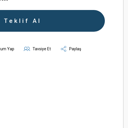
Teklif Al
rum Yap
Tavsiye Et
Paylaş