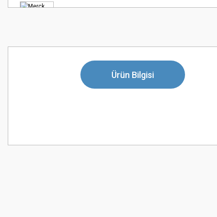
Ürün Bilgisi
Bu ürünün fiyat bilgisi, resim, ürün açıklamalarında ve diğer konularda
Görüş ve önerileriniz için teşekkür ederiz.
Ürün resmi kalitesiz, bozuk veya görüntülenemiyor.
Ürün açıklamasında eksik bilgiler bulunuyor.
Ürün bilgilerinde hatalar bulunuyor.
Ürün fiyatı diğer sitelerden daha pahalı.