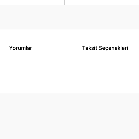
Yorumlar
Taksit Seçenekleri
 yetersiz gördüğünüz noktaları öneri formunu kullanarak tarafımıza iletebilirsini
Bu ürüne ilk yorumu siz yapın!
Yorum Yaz