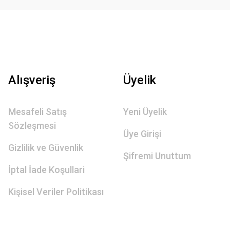
Alışveriş
Üyelik
Mesafeli Satış
Yeni Üyelik
Sözleşmesi
Üye Girişi
Gizlilik ve Güvenlik
Şifremi Unuttum
İptal İade Koşullari
Kişisel Veriler Politikası