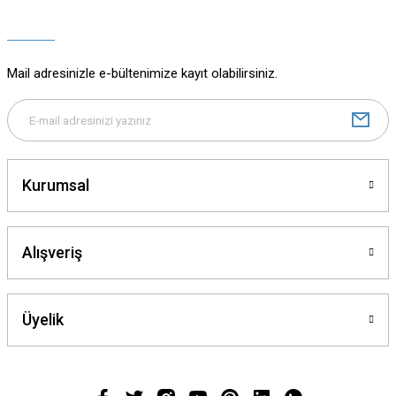
Ürün açıklamasında eksik bilgiler bulunuyor.
Ürün bilgilerinde hatalar bulunuyor.
Ürün fiyatı diğer sitelerden daha pahalı.
Mail adresinizle e-bültenimize kayıt olabilirsiniz.
Bu ürüne benzer farklı alternatifler olmalı.
Kurumsal
Gönder
Alışveriş
Üyelik