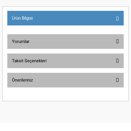
Ürün Bilgisi
Yorumlar
Taksit Seçenekleri
Bu ürüne ilk yorumu siz yapın!
Önerileriniz
Yorum Yaz
Bu ürünün fiyat bilgisi, resim, ürün açıklamalarında ve diğer konularda
yetersiz gördüğünüz noktaları öneri formunu kullanarak tarafımıza
iletebilirsiniz.
Görüş ve önerileriniz için teşekkür ederiz.
Ürün resmi kalitesiz, bozuk veya görüntülenemiyor.