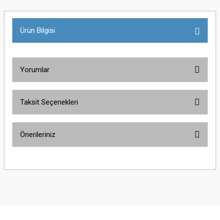
Ürün Bilgisi
Yorumlar
Taksit Seçenekleri
Bu ürüne ilk yorumu siz yapın!
Önerileriniz
Yorum Yaz
Bu ürünün fiyat bilgisi, resim, ürün açıklamalarında ve diğer konularda
yetersiz gördüğünüz noktaları öneri formunu kullanarak tarafımıza
iletebilirsiniz.
Görüş ve önerileriniz için teşekkür ederiz.
Ürün resmi kalitesiz, bozuk veya görüntülenemiyor.