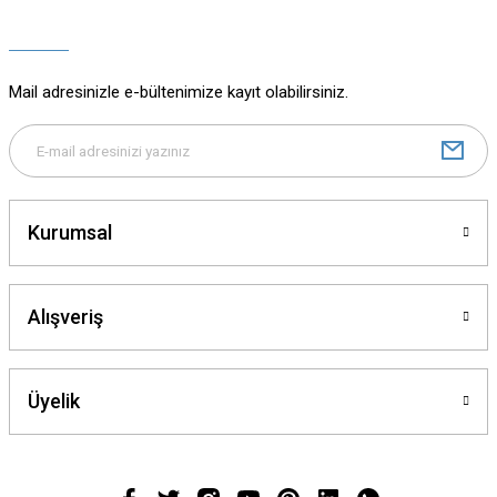
Ürün açıklamasında eksik bilgiler bulunuyor.
Ürün bilgilerinde hatalar bulunuyor.
Ürün fiyatı diğer sitelerden daha pahalı.
Mail adresinizle e-bültenimize kayıt olabilirsiniz.
Bu ürüne benzer farklı alternatifler olmalı.
Kurumsal
Gönder
Alışveriş
Üyelik