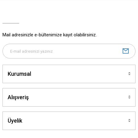
Ürün resmi kalitesiz, bozuk veya görüntülenemiyor.
Ürün açıklamasında eksik bilgiler bulunuyor.
Ürün bilgilerinde hatalar bulunuyor.
Ürün fiyatı diğer sitelerden daha pahalı.
Mail adresinizle e-bültenimize kayıt olabilirsiniz.
Bu ürüne benzer farklı alternatifler olmalı.
Kurumsal
Gönder
Alışveriş
Üyelik