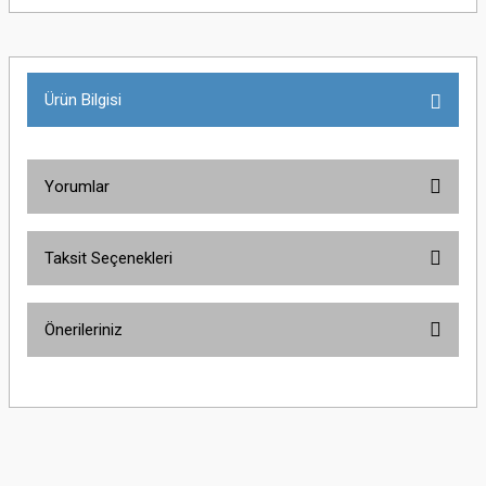
Ürün Bilgisi
Yorumlar
Taksit Seçenekleri
Bu ürüne ilk yorumu siz yapın!
Önerileriniz
Yorum Yaz
Bu ürünün fiyat bilgisi, resim, ürün açıklamalarında ve diğer konularda
yetersiz gördüğünüz noktaları öneri formunu kullanarak tarafımıza
iletebilirsiniz.
Görüş ve önerileriniz için teşekkür ederiz.