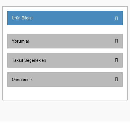
Ürün Bilgisi
Yorumlar
Taksit Seçenekleri
Bu ürüne ilk yorumu siz yapın!
Önerileriniz
Yorum Yaz
Bu ürünün fiyat bilgisi, resim, ürün açıklamalarında ve diğer konularda
yetersiz gördüğünüz noktaları öneri formunu kullanarak tarafımıza
iletebilirsiniz.
Görüş ve önerileriniz için teşekkür ederiz.
Ürün resmi kalitesiz, bozuk veya görüntülenemiyor.