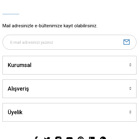
Ürün açıklamasında eksik bilgiler bulunuyor.
Ürün bilgilerinde hatalar bulunuyor.
Ürün fiyatı diğer sitelerden daha pahalı.
Mail adresinizle e-bültenimize kayıt olabilirsiniz.
Bu ürüne benzer farklı alternatifler olmalı.
Kurumsal
Gönder
Alışveriş
Üyelik