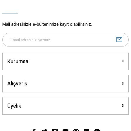
Ürün açıklamasında eksik bilgiler bulunuyor.
Ürün bilgilerinde hatalar bulunuyor.
Ürün fiyatı diğer sitelerden daha pahalı.
Mail adresinizle e-bültenimize kayıt olabilirsiniz.
Bu ürüne benzer farklı alternatifler olmalı.
Kurumsal
Gönder
Alışveriş
Üyelik