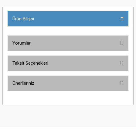
Ürün Bilgisi
Yorumlar
Taksit Seçenekleri
Bu ürüne ilk yorumu siz yapın!
Önerileriniz
Yorum Yaz
Bu ürünün fiyat bilgisi, resim, ürün açıklamalarında ve diğer konularda
yetersiz gördüğünüz noktaları öneri formunu kullanarak tarafımıza
iletebilirsiniz.
Görüş ve önerileriniz için teşekkür ederiz.
Ürün resmi kalitesiz, bozuk veya görüntülenemiyor.